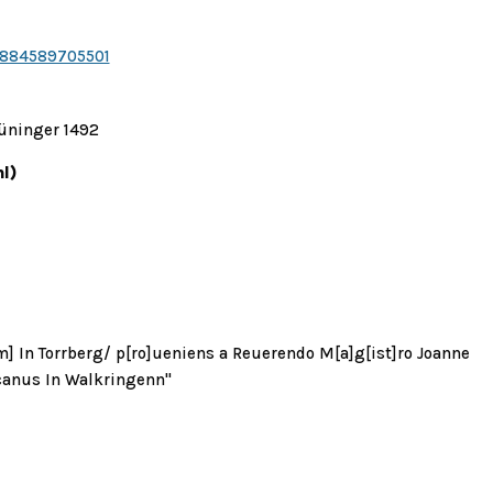
8884589705501
rüninger 1492
l)
m] In Torrberg/ p[ro]ueniens a Reuerendo M[a]g[ist]ro Joanne
]canus In Walkringenn"