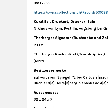
Inc I 22,3
https://swisscollections.ch/Record/99108
Kurztitel, Druckort, Drucker, Jahr
Niklaus von Lyra, Postilla, Augsburg bei G
Thorberger Signatur (Buchstabe und Zah
R LXV
Thorberger Rückentitel (Transkription)
(fehlt)
Besitzervermerke
auf vorderem Spiegel: "Liber Cartusie[nsiu
Büchler d[e] Herre[n]berg plebanus ac d[e
Aussenmasse
32 x 24 x 7