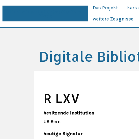
Das Projekt
kart
This site is part of
Collecting These
Times.
weitere Zeugnisse
Digitale Bibli
R LXV
besitzende Institution
UB Bern
heutige Signatur