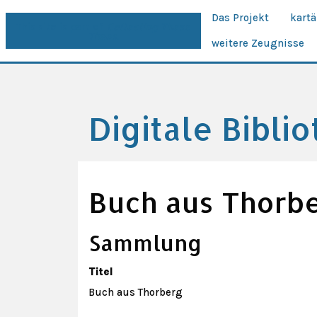
Das Projekt
kart
This site is part of
Collecting These
Times.
weitere Zeugnisse
Digitale Bibli
Buch aus Thorb
Sammlung
Titel
Buch aus Thorberg