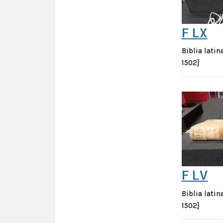
F LX
Biblia lati
1502]
F LV
Biblia lati
1502]