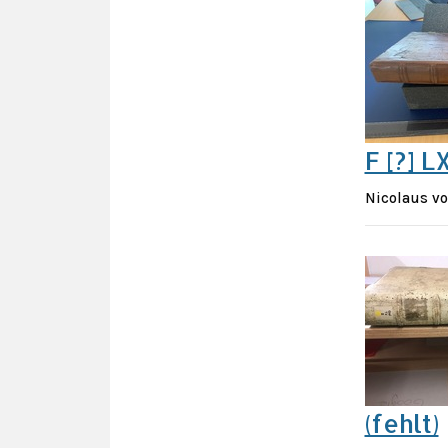
F [?] L
Nicolaus von
(fehlt)