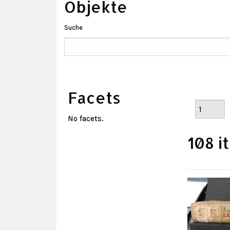
Objekte
Suche
Facets
No facets.
108 i