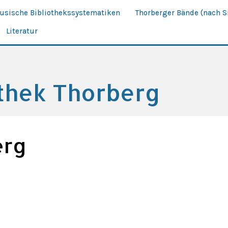
äusische Bibliothekssystematiken
Thorberger Bände (nach S
Literatur
othek Thorberg
erg