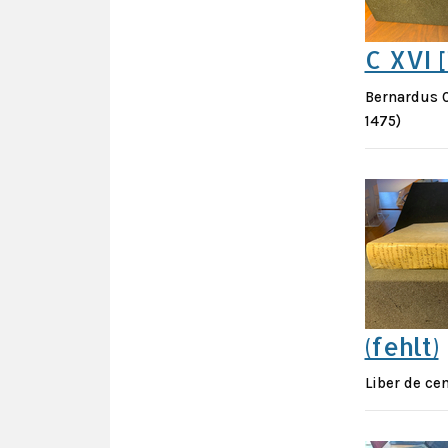
C XVI [
Bernardus C
1475)
(fehlt)
Liber de ce