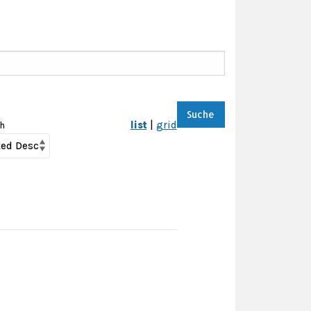
Suche
list
|
grid
ch