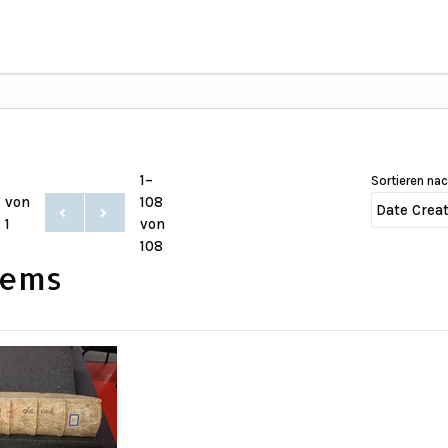
1–
Sortieren na
von
108
1
von
108
tems