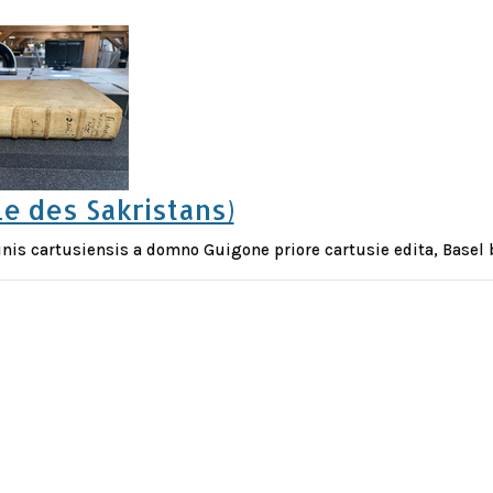
le des Sakristans)
inis cartusiensis a domno Guigone priore cartusie edita, Basel