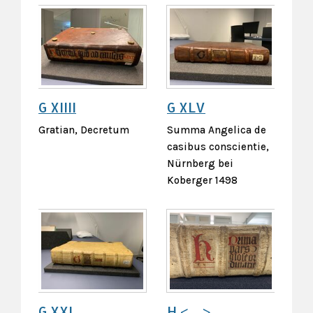
G XIIII
G XLV
Gratian, Decretum
Summa Angelica de
casibus conscientie,
Nürnberg bei
Koberger 1498
G XXI
H <…>