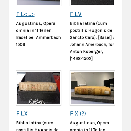
F L<...>
F LV
Augustinus, Opera
Biblia latina (cum
omnia in 11 Teilen,
postillis Hugonis de
Basel bei Ammerbach
Sancto Caro), [Basel] :
1506
Johann Amerbach, for
Anton Koberger,
[1498-1502]
F LX
F X (?)
Biblia latina (cum
Augustinus, Opera
postillis Hugonis de
omnia in 11 Teilen,