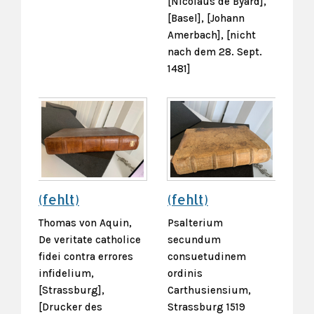
[Nicolaus de Byard],
[Basel], [Johann
Amerbach], [nicht
nach dem 28. Sept.
1481]
(fehlt)
(fehlt)
Thomas von Aquin,
Psalterium
De veritate catholice
secundum
fidei contra errores
consuetudinem
infidelium,
ordinis
[Strassburg],
Carthusiensium,
[Drucker des
Strassburg 1519