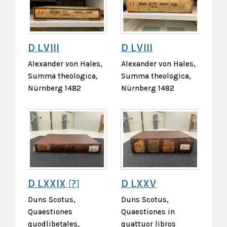
D LVIII
D LVIII
Alexander von Hales,
Alexander von Hales,
Summa theologica,
Summa theologica,
Nürnberg 1482
Nürnberg 1482
D LXXIX [?]
D LXXV
Duns Scotus,
Duns Scotus,
Quaestiones
Quaestiones in
quodlibetales,
quattuor libros