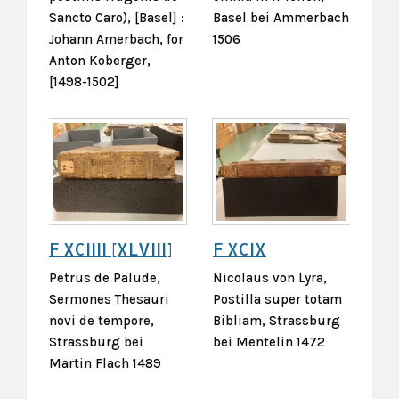
Sancto Caro), [Basel] :
Basel bei Ammerbach
Johann Amerbach, for
1506
Anton Koberger,
[1498-1502]
F XCIIII [XLVIII]
F XCIX
Petrus de Palude,
Nicolaus von Lyra,
Sermones Thesauri
Postilla super totam
novi de tempore,
Bibliam, Strassburg
Strassburg bei
bei Mentelin 1472
Martin Flach 1489