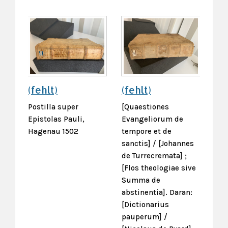
(fehlt)
(fehlt)
Postilla super
[Quaestiones
Epistolas Pauli,
Evangeliorum de
Hagenau 1502
tempore et de
sanctis] / [Johannes
de Turrecremata] ;
[Flos theologiae sive
Summa de
abstinentia]. Daran:
[Dictionarius
pauperum] /