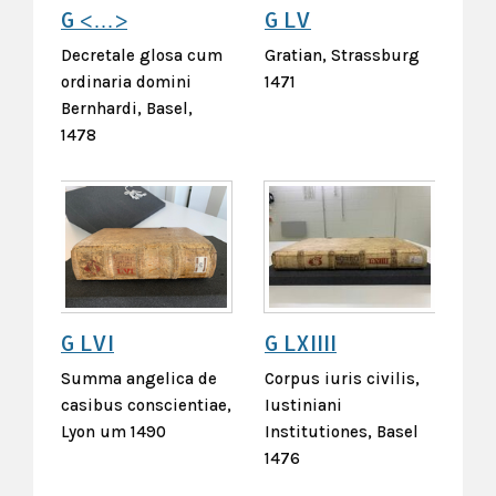
G <…>
G LV
Decretale glosa cum
Gratian, Strassburg
ordinaria domini
1471
Bernhardi, Basel,
1478
G LVI
G LXIIII
Summa angelica de
Corpus iuris civilis,
casibus conscientiae,
Iustiniani
Lyon um 1490
Institutiones, Basel
1476