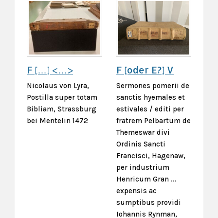
F […] <…>
F [oder E?] V
Nicolaus von Lyra,
Sermones pomerii de
Postilla super totam
sanctis hyemales et
Bibliam, Strassburg
estivales / editi per
bei Mentelin 1472
fratrem Pelbartum de
Themeswar divi
Ordinis Sancti
Francisci, Hagenaw,
per industrium
Henricum Gran ...
expensis ac
sumptibus providi
Iohannis Rynman,