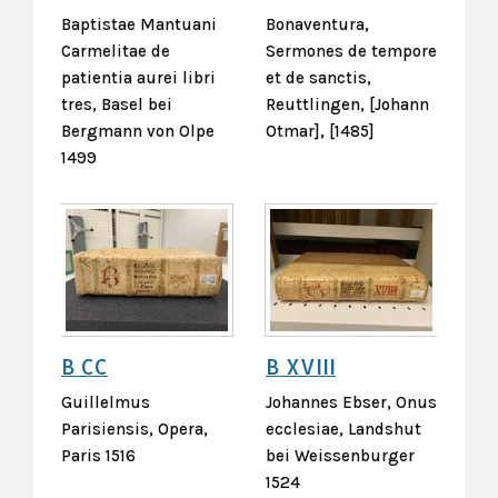
Baptistae Mantuani
Bonaventura,
Carmelitae de
Sermones de tempore
patientia aurei libri
et de sanctis,
tres, Basel bei
Reuttlingen, [Johann
Bergmann von Olpe
Otmar], [1485]
1499
B CC
B XVIII
Guillelmus
Johannes Ebser, Onus
Parisiensis, Opera,
ecclesiae, Landshut
Paris 1516
bei Weissenburger
1524