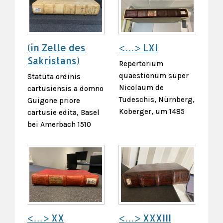
(in Zelle des
<…> LXI
Sakristans)
Repertorium
quaestionum super
Statuta ordinis
Nicolaum de
cartusiensis a domno
Tudeschis, Nürnberg,
Guigone priore
Koberger, um 1485
cartusie edita, Basel
bei Amerbach 1510
<…> XX
<…> XXXIII