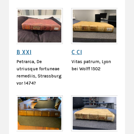
B XXI
C CI
Petrarca, De
Vitas patrum, Lyon
utriusque fortuneae
bei Wolff 1502
remediis, Strassburg
vor 1474?