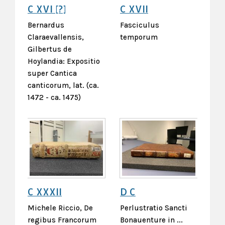
C XVI [?]
C XVII
Bernardus
Fasciculus
Claraevallensis,
temporum
Gilbertus de
Hoylandia: Expositio
super Cantica
canticorum, lat. (ca.
1472 - ca. 1475)
C XXXII
D C
Michele Riccio, De
Perlustratio Sancti
regibus Francorum
Bonauenture in ...