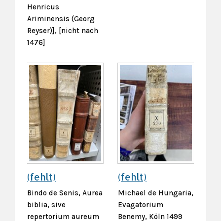
Henricus
Ariminensis (Georg
Reyser)], [nicht nach
1476]
(fehlt)
(fehlt)
Bindo de Senis, Aurea
Michael de Hungaria,
biblia, sive
Evagatorium
repertorium aureum
Benemy, Köln 1499