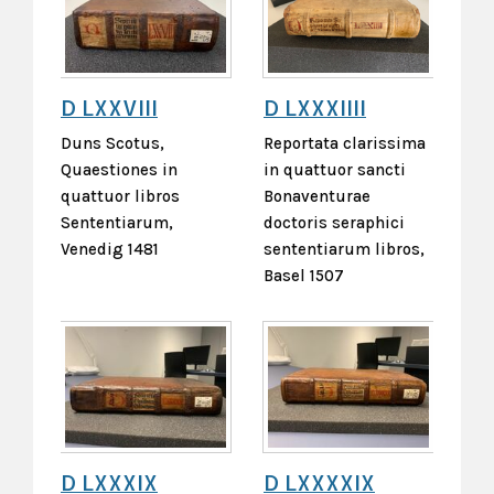
D LXXVIII
D LXXXIIII
Duns Scotus,
Reportata clarissima
Quaestiones in
in quattuor sancti
quattuor libros
Bonaventurae
Sententiarum,
doctoris seraphici
Venedig 1481
sententiarum libros,
Basel 1507
D LXXXIX
D LXXXXIX