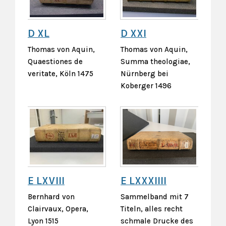
D XL
D XXI
Thomas von Aquin,
Thomas von Aquin,
Quaestiones de
Summa theologiae,
veritate, Köln 1475
Nürnberg bei
Koberger 1496
E LXVIII
E LXXXIIII
Bernhard von
Sammelband mit 7
Clairvaux, Opera,
Titeln, alles recht
Lyon 1515
schmale Drucke des