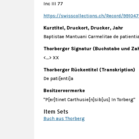
Inc III 77
https://swisscollections.ch/Record/99104
Kurztitel, Druckort, Drucker, Jahr
Baptistae Mantuani Carmelitae de patientia 
Thorberger Signatur (Buchstabe und Zah
<…> XX
Thorberger Rückentitel (Transkription)
De pati[enti]a
Besitzervermerke
"P[er]tinet Carthusie[n]sib[us] In Torberg"
Item Sets
Buch aus Thorberg