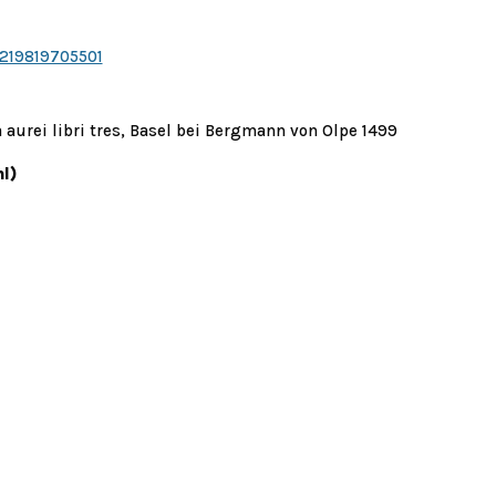
7219819705501
aurei libri tres, Basel bei Bergmann von Olpe 1499
l)