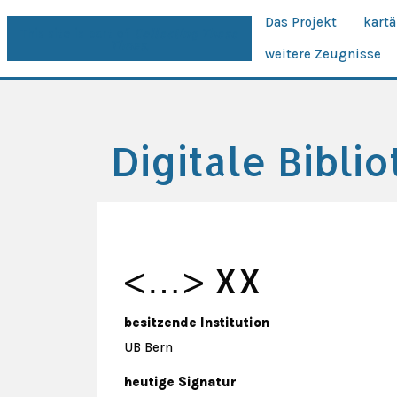
Das Projekt
kart
This site is part of
Collecting These
Times.
weitere Zeugnisse
Digitale Bibli
<…> XX
besitzende Institution
UB Bern
heutige Signatur