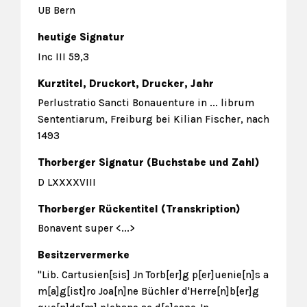
UB Bern
heutige Signatur
Inc III 59,3
Kurztitel, Druckort, Drucker, Jahr
Perlustratio Sancti Bonauenture in ... librum
Sententiarum, Freiburg bei Kilian Fischer, nach
1493
Thorberger Signatur (Buchstabe und Zahl)
D LXXXXVIII
Thorberger Rückentitel (Transkription)
Bonavent super <...>
Besitzervermerke
"Lib. Cartusien[sis] Jn Torb[er]g p[er]uenie[n]s a
m[a]g[ist]ro Joa[n]ne Büchler d'Herre[n]b[er]g