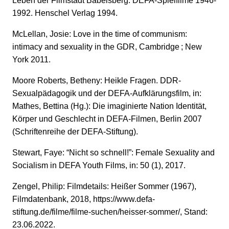
Leben der Filmstadt Babelsberg. DEFA-Spielfilme 1946-
1992. Henschel Verlag 1994.
McLellan, Josie: Love in the time of communism:
intimacy and sexuality in the GDR, Cambridge
; New
York 2011.
Moore Roberts, Betheny: Heikle Fragen. DDR-
Sexualpädagogik und der DEFA-Aufklärungsfilm, in:
Mathes, Bettina (Hg.): Die imaginierte Nation Identität,
Körper und Geschlecht in DEFA-Filmen, Berlin 2007
(Schriftenreihe der DEFA-Stiftung).
Stewart, Faye: “Nicht so schnell!”: Female Sexuality and
Socialism in DEFA Youth Films, in: 50 (1), 2017.
Zengel, Philip: Filmdetails: Heißer Sommer (1967),
Filmdatenbank, 2018, https://www.defa-
stiftung.de/filme/filme-suchen/heisser-sommer/, Stand:
23.06.2022.