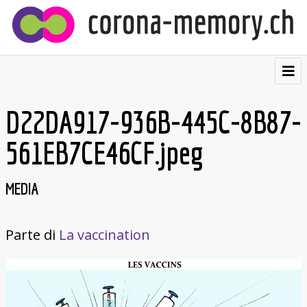
⌂
Contribuire
D22DA917-936B-445C-8B87-
Testimonianze
561EB7CE46CF.jpeg
Visualizzazioni
MEDIA
Cartolina postale
Chi siamo
Parte di
La vaccination
Français
Deutsch