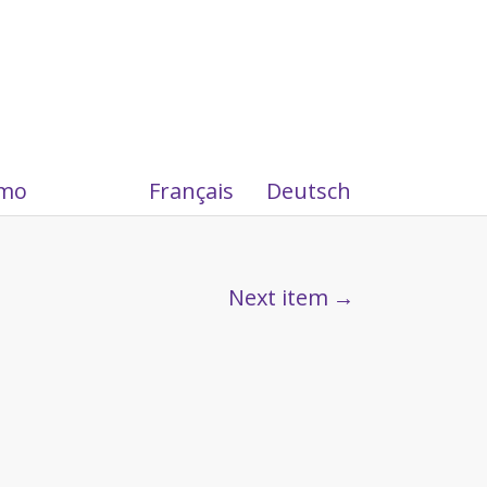
amo
Français
Deutsch
Next item