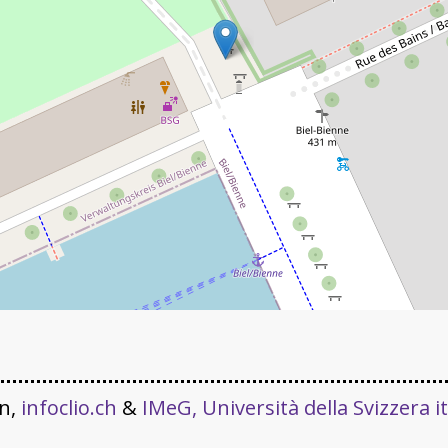
rn,
infoclio.ch
&
IMeG, Università della Svizzera i