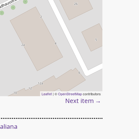
Leaflet
| ©
OpenStreetMap
contributors
Next item
taliana