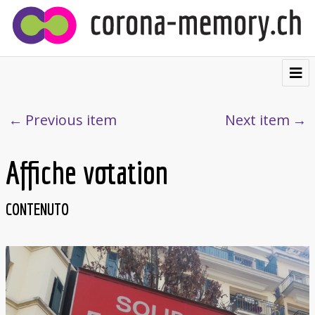
⌂
Contribuire
Previous item
Next item
Testimonianze
Affiche votation
Visualizzazioni
Cartolina postale
CONTENUTO
Chi siamo
Français
Deutsch