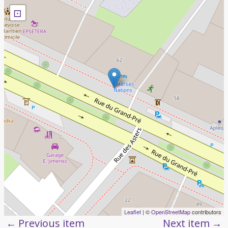
⊡
Leaflet
| ©
OpenStreetMap
contributors
Previous item
Next item