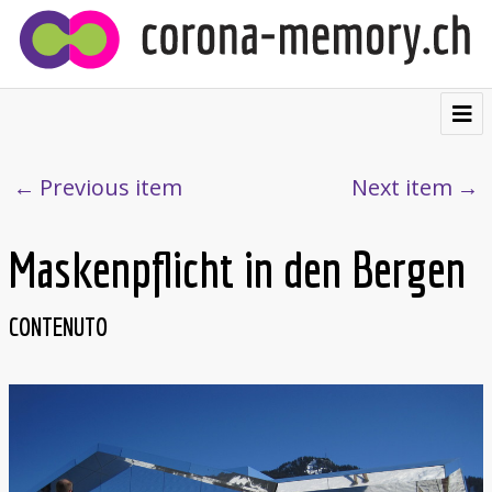
⌂
Contribuire
Previous item
Next item
Testimonianze
Maskenpflicht in den Bergen
Visualizzazioni
Cartolina postale
CONTENUTO
Chi siamo
Français
Deutsch