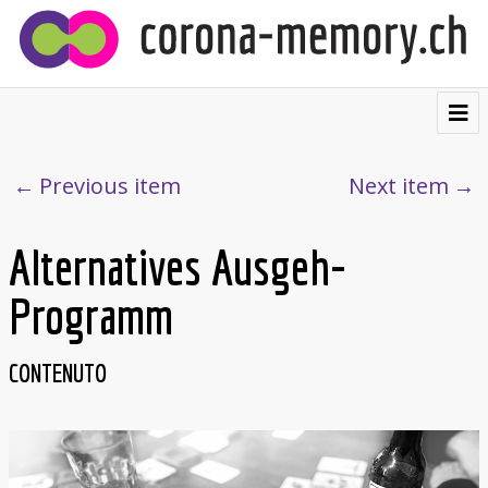
⌂
Contribuire
Previous item
Next item
Testimonianze
Alternatives Ausgeh-
Visualizzazioni
Programm
Cartolina postale
Chi siamo
CONTENUTO
Français
Deutsch