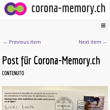
⌂
Contribuire
Previous item
Next item
Testimonianze
Post für Corona-Memory.ch
Visualizzazioni
Cartolina postale
CONTENUTO
Chi siamo
Français
Deutsch