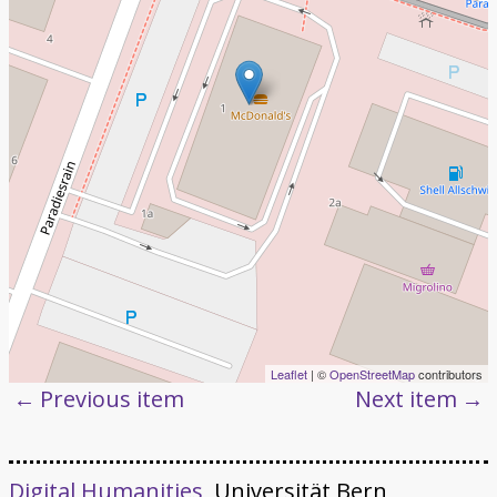
Leaflet
| ©
OpenStreetMap
contributors
Previous item
Next item
Digital Humanities
, Universität Bern,