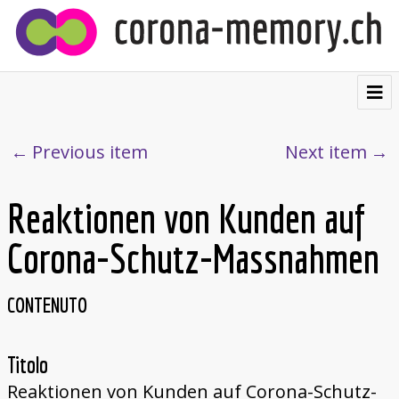
⌂
Contribuire
Previous item
Next item
Testimonianze
Reaktionen von Kunden auf
Visualizzazioni
Corona-Schutz-Massnahmen
Cartolina postale
Chi siamo
CONTENUTO
Français
Titolo
Deutsch
Reaktionen von Kunden auf Corona-Schutz-