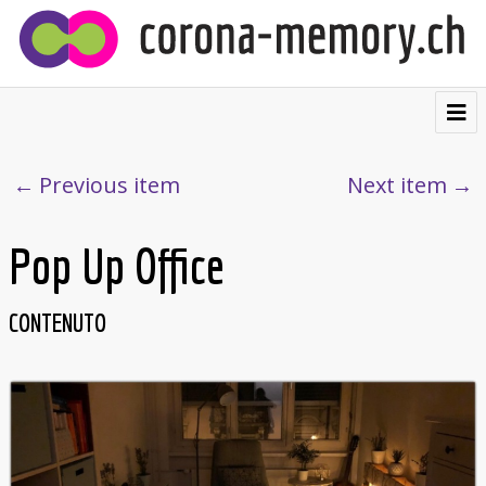
⌂
Contribuire
Previous item
Next item
Testimonianze
Pop Up Office
Visualizzazioni
Cartolina postale
CONTENUTO
Chi siamo
Français
Deutsch