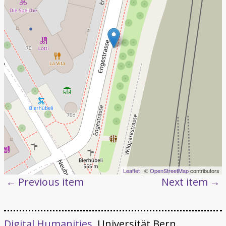
Leaflet
| ©
OpenStreetMap
contributors
Previous item
Next item
Digital Humanities
, Universität Bern,