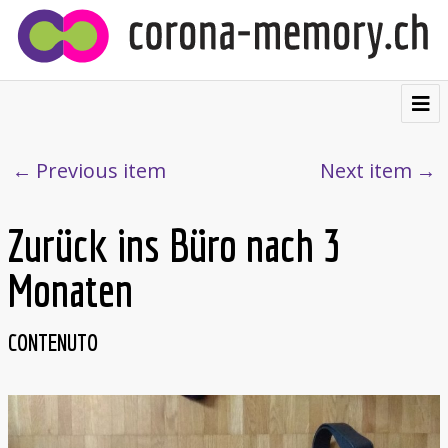
⌂
Contribuire
Previous item
Next item
Testimonianze
Zurück ins Büro nach 3
Visualizzazioni
Monaten
Cartolina postale
Chi siamo
CONTENUTO
Français
Deutsch