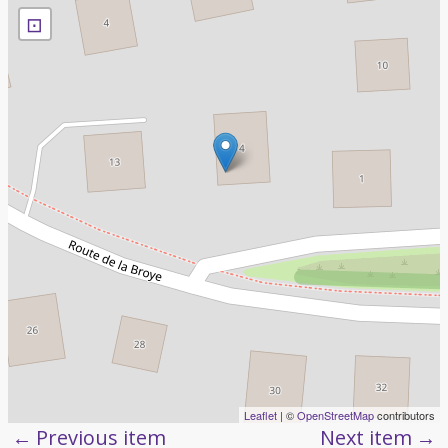
⊡
Leaflet
| ©
OpenStreetMap
contributors
Previous item
Next item