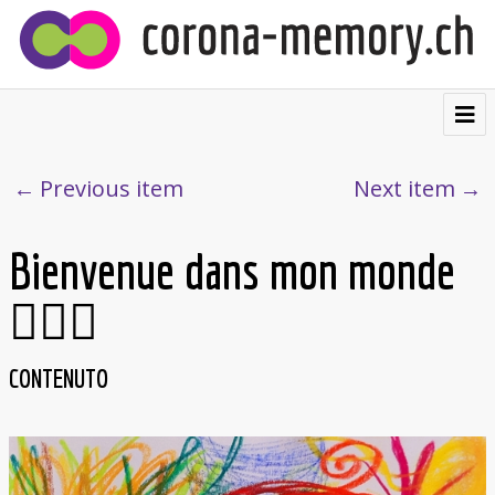
⌂
Contribuire
Previous item
Next item
Testimonianze
Bienvenue dans mon monde
Visualizzazioni
🧚🏽‍♀️
Cartolina postale
Chi siamo
CONTENUTO
Français
Deutsch