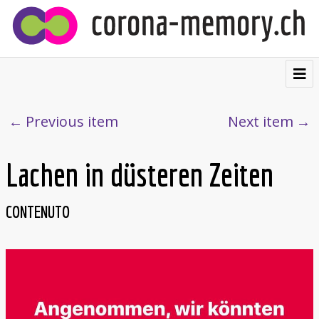
⌂
Contribuire
Previous item
Next item
Testimonianze
Lachen in düsteren Zeiten
Visualizzazioni
Cartolina postale
CONTENUTO
Chi siamo
Français
Deutsch