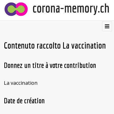
⌂
Contribuire
Contenuto raccolto La vaccination
Testimonianze
Visualizzazioni
Donnez un titre à votre contribution
Cartolina postale
La vaccination
Chi siamo
Français
Date de création
Deutsch