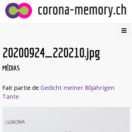
⌂
Contribuer
20200924_220210.jpg
Témoignages
MÉDIAS
Visualisations
Cartes postales
Fait partie de
Gedicht meiner 80jährigen
Tante
À propos
Deutsch
Italiano