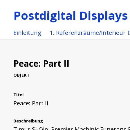
Postdigital Displays
Einleitung
1. Referenzräume/Interieur
Peace: Part II
OBJEKT
Titel
Peace: Part II
Beschreibung
Timur Si-Qin, Premier Machinic Funerary: Pa