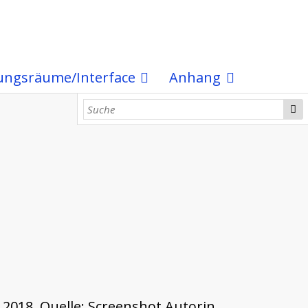
ungsräume/Interface
Anhang
 2018, Quelle: Screenshot Autorin