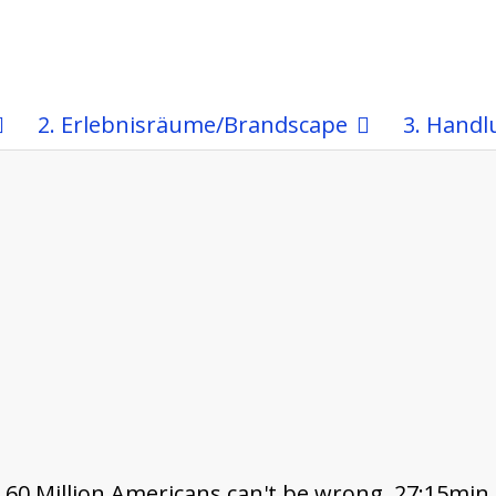
2. Erlebnisräume/Brandscape
3. Handl
 60 Million Americans can't be wrong, 27:15min,